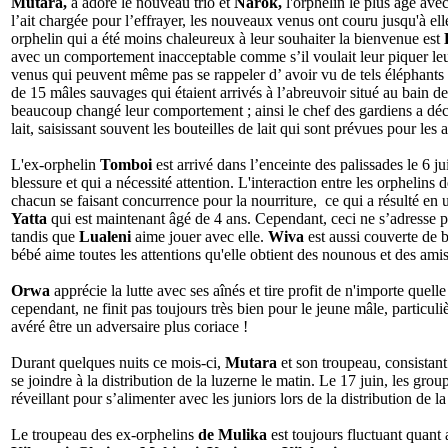
Mutara,
a adoré le nouveau trio et
Narok,
l'orphelin le plus âgé avec
l’ait chargée pour l’effrayer, les nouveaux venus ont couru jusqu'à ell
orphelin qui a été moins chaleureux à leur souhaiter la bienvenue est
avec un comportement inacceptable comme s’il voulait leur piquer leu
venus qui peuvent même pas se rappeler d’ avoir vu de tels éléphants 
de 15 mâles sauvages qui étaient arrivés à l’abreuvoir situé au bain d
beaucoup changé leur comportement ; ainsi le chef des gardiens a décid
lait, saisissant souvent les bouteilles de lait qui sont prévues pour les a
L'ex-orphelin
Tomboi
est arrivé dans l’enceinte des palissades le 6 
blessure et qui a nécessité attention. L'interaction entre les orphelin
chacun se faisant concurrence pour la nourriture, ce qui a résulté en 
Yatta
qui est maintenant âgé de 4 ans. Cependant, ceci ne s’adresse
tandis que
Lualeni
aime jouer avec elle.
Wiva
est aussi couverte de 
bébé aime toutes les attentions qu'elle obtient des nounous et des ami
Orwa
apprécie la lutte avec ses aînés et tire profit de n'importe quel
cependant, ne finit pas toujours très bien pour le jeune mâle, particuli
avéré être un adversaire plus coriace !
Durant quelques nuits ce mois-ci,
Mutara
et son troupeau, consistan
se joindre à la distribution de la luzerne le matin. Le 17 juin, les grou
réveillant pour s’alimenter avec les juniors lors de la distribution de la
Le troupeau des ex-orphelins
de Mulika
est toujours fluctuant quan