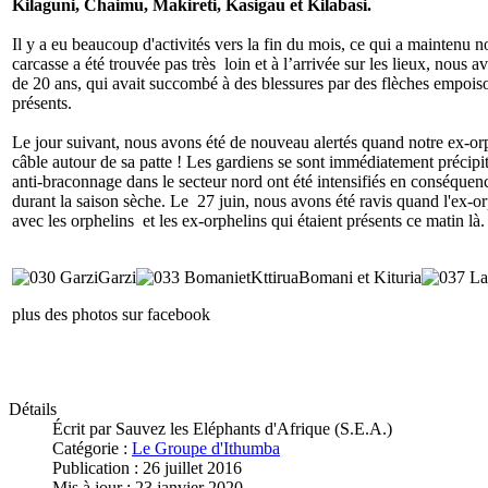
Kilaguni, Chaimu, Makireti, Kasigau et Kilabasi.
Il y a eu beaucoup d'activités vers la fin du mois, ce qui a maintenu 
carcasse a été trouvée pas très loin et à l’arrivée sur les lieux, nou
de 20 ans, qui avait succombé à des blessures par des flèches empoison
présents.
Le jour suivant, nous avons été de nouveau alertés quand notre ex-o
câble autour de sa patte ! Les gardiens se sont immédiatement précipité
anti-braconnage dans le secteur nord ont été intensifiés en conséque
durant la saison sèche. Le 27 juin, nous avons été ravis quand l'ex-o
avec les orphelins et les ex-orphelins qui étaient présents ce matin là.
Garzi
Bomani et Kituria
plus des photos sur facebook
Détails
Écrit par
Sauvez les Eléphants d'Afrique (S.E.A.)
Catégorie :
Le Groupe d'Ithumba
Publication : 26 juillet 2016
Mis à jour : 23 janvier 2020