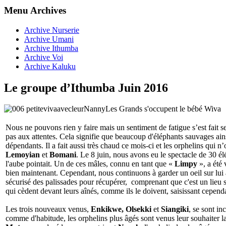
Menu Archives
Archive Nurserie
Archive Umani
Archive Ithumba
Archive Voi
Archive Kaluku
Le groupe d’Ithumba Juin 2016
Les Grands s'occupent le bébé Wiva
Nous ne pouvons rien y faire mais un sentiment de fatigue s’est fait se
pas aux attentes. Cela signifie que beaucoup d'éléphants sauvages ainsi
dépendants. Il a fait aussi très chaud ce mois-ci et les orphelins qui n
Lemoyian
et
Bomani
. Le 8 juin, nous avons eu le spectacle de 30 é
l'aube pointait. Un de ces mâles, connu en tant que «
Limpy
», a été 
bien maintenant. Cependant, nous continuons à garder un oeil sur lui a
sécurisé des palissades pour récupérer, comprenant que c'est un lieu s
qui cèdent devant leurs aînés, comme ils le doivent, saisissant cepend
Les trois nouveaux venus,
Enkikwe, Olsekki
et
Siangiki
, se sont i
comme d'habitude, les orphelins plus âgés sont venus leur souhaiter l