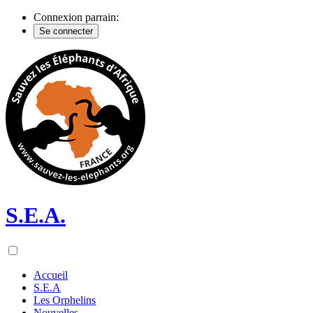
Connexion parrain:
Se connecter
S.E.A.
Accueil
S.E.A
Les Orphelins
Nouvelles