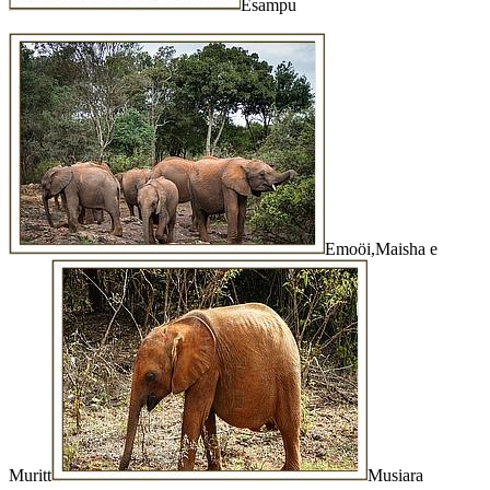
Esampu
Emoöi,Maisha e
Muritt
Musiara