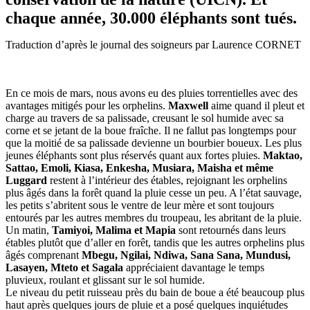
chaque année, 30.000 éléphants sont tués.
Traduction d’après le journal des soigneurs par Laurence CORNET
En ce mois de mars, nous avons eu des pluies torrentielles avec des
avantages mitigés pour les orphelins.
Maxwell
aime quand il pleut et
charge au travers de sa palissade, creusant le sol humide avec sa
corne et se jetant de la boue fraîche. Il ne fallut pas longtemps pour
que la moitié de sa palissade devienne un bourbier boueux. Les plus
jeunes éléphants sont plus réservés quant aux fortes pluies.
Maktao,
Sattao, Emoli, Kiasa, Enkesha, Musiara, Maisha et même
Luggard
restent à l’intérieur des étables, rejoignant les orphelins
plus âgés dans la forêt quand la pluie cesse un peu. A l’état sauvage,
les petits s’abritent sous le ventre de leur mère et sont toujours
entourés par les autres membres du troupeau, les abritant de la pluie.
Un matin,
Tamiyoi, Malima et Mapia
sont retournés dans leurs
étables plutôt que d’aller en forêt, tandis que les autres orphelins plus
âgés comprenant
Mbegu, Ngilai, Ndiwa, Sana Sana, Mundusi,
Lasayen, Mteto et Sagala
appréciaient davantage le temps
pluvieux, roulant et glissant sur le sol humide.
Le niveau du petit ruisseau près du bain de boue a été beaucoup plus
haut après quelques jours de pluie et a posé quelques inquiétudes