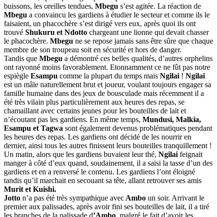
buissons, les oreilles tendues,
Mbegu
s’est agitée. La réaction de
Mbegu
a convaincu les gardiens à étudier le secteur et comme ils le
faisaient, un phacochère s’est dirigé vers eux, après quoi ils ont
trouvé
Shukuru et Ndotto
chargeant une lionne qui devait chasser
le phacochère.
Mbegu
ne se repose jamais sans être sûre que chaque
membre de son troupeau soit en sécurité et hors de danger.
Tandis que
Mbegu
a démontré ces belles qualités, d’autres orphelins
ont rayonné moins favorablement. Etonnamment ce ne fût pas notre
espiègle
Esampu
comme la plupart du temps mais
Ngilai
!
Ngilai
est un mâle naturellement brut et joueur, voulant toujours engager sa
famille humaine dans des jeux de bousculade mais récemment il a
été très vilain plus particulièrement aux heures des repas, se
chamaillant avec certains jeunes pour les bouteilles de lait et
n’écoutant pas les gardiens. En même temps,
Mundusi, Malkia,
Esampu et Tagwa
sont également devenus problématiques pendant
les heures des repas. Les gardiens ont décidé de les nourrir en
dernier, ainsi tous les autres finissent leurs bouteilles tranquillement !
Un matin, alors que les gardiens buvaient leur thé,
Ngilai
feignait
manger à côté d’eux quand, soudainement, il a saisi la tasse d’un des
gardiens et en a renversé le contenu. Les gardiens l’ont éloigné
tandis qu’il marchait en secouant sa tête, allant retrouver ses amis
Murit et Kuishi.
Jotto
n’a pas été très sympathique avec
Ambo
un soir. Arrivant le
premier aux palissades, après avoir fini ses bouteilles de lait, il a tiré
les branches de la palissade d
’Ambo
, malgré le fait d’avoir les