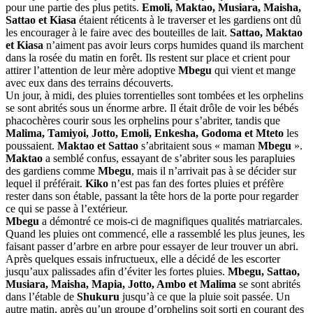
pour une partie des plus petits.
Emoli, Maktao, Musiara, Maisha,
Sattao et Kiasa
étaient réticents à le traverser et les gardiens ont dû
les encourager à le faire avec des bouteilles de lait.
Sattao, Maktao
et Kiasa
n’aiment pas avoir leurs corps humides quand ils marchent
dans la rosée du matin en forêt. Ils restent sur place et crient pour
attirer l’attention de leur mère adoptive
Mbegu
qui vient et mange
avec eux dans des terrains découverts.
Un jour, à midi, des pluies torrentielles sont tombées et les orphelins
se sont abrités sous un énorme arbre. Il était drôle de voir les bébés
phacochères courir sous les orphelins pour s’abriter, tandis que
Malima, Tamiyoi, Jotto, Emoli, Enkesha, Godoma et Mteto
les
poussaient.
Maktao et Sattao
s’abritaient sous « maman
Mbegu
».
Maktao
a semblé confus, essayant de s’abriter sous les parapluies
des gardiens comme
Mbegu
, mais il n’arrivait pas à se décider sur
lequel il préférait.
Kiko
n’est pas fan des fortes pluies et préfère
rester dans son étable, passant la tête hors de la porte pour regarder
ce qui se passe à l’extérieur.
Mbegu
a démontré ce mois-ci de magnifiques qualités matriarcales.
Quand les pluies ont commencé, elle a rassemblé les plus jeunes, les
faisant passer d’arbre en arbre pour essayer de leur trouver un abri.
Après quelques essais infructueux, elle a décidé de les escorter
jusqu’aux palissades afin d’éviter les fortes pluies.
Mbegu, Sattao,
Musiara, Maisha, Mapia, Jotto, Ambo et Malima
se sont abrités
dans l’étable de
Shukuru
jusqu’à ce que la pluie soit passée. Un
autre matin, après qu’un groupe d’orphelins soit sorti en courant des