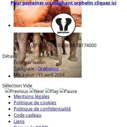
Pour parrainer un éléphant orphelin cliquez ici
GPS: -2.74553000: 38.78174000
Détails
Écrit par
susan
Catégorie :
Orphelins
Mis à jour : 15 avril 2024
Sélection Vide
Mentions légales
Politique de cookies
Politique de confidentialité
Code cadeau
Liens