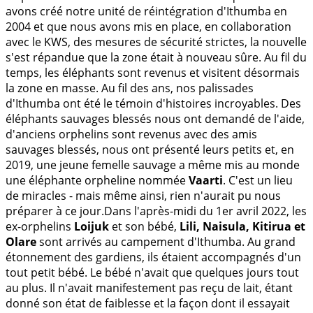
avons créé notre unité de réintégration d'Ithumba en
2004 et que nous avons mis en place, en collaboration
avec le KWS, des mesures de sécurité strictes, la nouvelle
s'est répandue que la zone était à nouveau sûre. Au fil du
temps, les éléphants sont revenus et visitent désormais
la zone en masse. Au fil des ans, nos palissades
d'Ithumba ont été le témoin d'histoires incroyables. Des
éléphants sauvages blessés nous ont demandé de l'aide,
d'anciens orphelins sont revenus avec des amis
sauvages blessés, nous ont présenté leurs petits et, en
2019, une jeune femelle sauvage a même mis au monde
une éléphante orpheline nommée
Vaarti
. C'est un lieu
de miracles - mais même ainsi, rien n'aurait pu nous
préparer à ce jour.Dans l'après-midi du 1er avril 2022, les
ex-orphelins
Loijuk
et son bébé,
Lili, Naisula, Kitirua et
Olare
sont arrivés au campement d'Ithumba. Au grand
étonnement des gardiens, ils étaient accompagnés d'un
tout petit bébé. Le bébé n'avait que quelques jours tout
au plus. Il n'avait manifestement pas reçu de lait, étant
donné son état de faiblesse et la façon dont il essayait