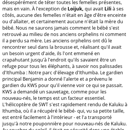
désespérément de téter toutes les femelles présentes,
mais en vain. À l'exception de
Loijuk,
qui avait
Lili
à ses
côtés, aucune des femelles n'était en âge d'être enceinte
ou d'allaiter, et certainement aucune n'était la mère du
bébé. Nous ne saurons jamais comment le bébé s'est
retrouvé au milieu de nos anciens orphelins ni comment
il a perdu sa mère. Les anciens orphelins ont dû le
rencontrer seul dans la brousse et, réalisant qu'il avait
un besoin urgent d'aide, ils l'ont emmené en
crapahutant jusqu'à l'endroit qu'ils savaient être un
refuge pour tous les éléphants, à savoir nos palissades
d'Ithumba : Notre parc d'élevage d'Ithumba. Le gardien
principal Benjamin a donné l'alerte et a prévenu le
gardien du KWS pour qu'il vienne voir ce qui se passait.
KWS a demandé un sauvetage, comme pour les
nouveau-nés, le temps est un facteur essentiel.
L'hélicoptère de SWT s'est rapidement rendu de Kaluku à
Ithumba, où il a récupéré le bébé- qui, vu sa petite taille,
est entré facilement à l'intérieur - et l'a transporté
jusqu'à notre pouponnière pour nouveau-nés de Kaluku.
Au coucher du soleil, il était en sécurité dans une étable