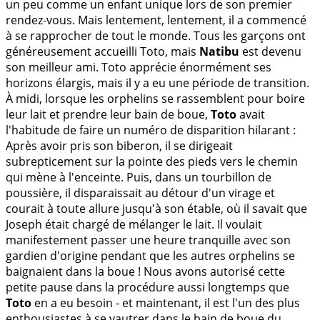
un peu comme un enfant unique lors de son premier
rendez-vous. Mais lentement, lentement, il a commencé
à se rapprocher de tout le monde. Tous les garçons ont
généreusement accueilli Toto, mais
Natibu
est devenu
son meilleur ami. Toto apprécie énormément ses
horizons élargis, mais il y a eu une période de transition.
À midi, lorsque les orphelins se rassemblent pour boire
leur lait et prendre leur bain de boue,
Toto
avait
l'habitude de faire un numéro de disparition hilarant :
Après avoir pris son biberon, il se dirigeait
subrepticement sur la pointe des pieds vers le chemin
qui mène à l'enceinte. Puis, dans un tourbillon de
poussière, il disparaissait au détour d'un virage et
courait à toute allure jusqu'à son étable, où il savait que
Joseph était chargé de mélanger le lait. Il voulait
manifestement passer une heure tranquille avec son
gardien d'origine pendant que les autres orphelins se
baignaient dans la boue ! Nous avons autorisé cette
petite pause dans la procédure aussi longtemps que
Toto
en a eu besoin - et maintenant, il est l'un des plus
enthousiastes à se vautrer dans le bain de boue du