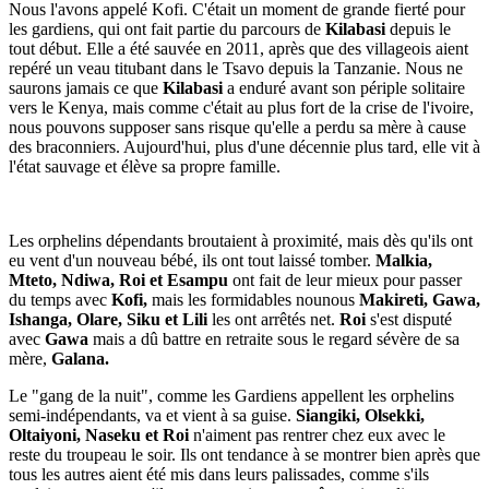
Nous l'avons appelé Kofi. C'était un moment de grande fierté pour
les gardiens, qui ont fait partie du parcours de
Kilabasi
depuis le
tout début. Elle a été sauvée en 2011, après que des villageois aient
repéré un veau titubant dans le Tsavo depuis la Tanzanie. Nous ne
saurons jamais ce que
Kilabasi
a enduré avant son périple solitaire
vers le Kenya, mais comme c'était au plus fort de la crise de l'ivoire,
nous pouvons supposer sans risque qu'elle a perdu sa mère à cause
des braconniers. Aujourd'hui, plus d'une décennie plus tard, elle vit à
l'état sauvage et élève sa propre famille.
Les orphelins dépendants broutaient à proximité, mais dès qu'ils ont
eu vent d'un nouveau bébé, ils ont tout laissé tomber.
Malkia,
Mteto, Ndiwa, Roi et Esampu
ont fait de leur mieux pour passer
du temps avec
Kofi,
mais les formidables nounous
Makireti, Gawa,
Ishanga, Olare, Siku et Lili
les ont arrêtés net.
Roi
s'est disputé
avec
Gawa
mais a dû battre en retraite sous le regard sévère de sa
mère,
Galana.
Le "gang de la nuit", comme les Gardiens appellent les orphelins
semi-indépendants, va et vient à sa guise.
Siangiki, Olsekki,
Oltaiyoni, Naseku et Roi
n'aiment pas rentrer chez eux avec le
reste du troupeau le soir. Ils ont tendance à se montrer bien après que
tous les autres aient été mis dans leurs palissades, comme s'ils