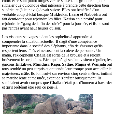
choix et se sont plutôt dirigés vers le sud-est. Ils grondèrent pour
signaler que quiconque était intéressé à prendre cette direction bien
supérieure (à leur avis) devait suivre. Elles ont bénéficié d'un
véritable coup d'éclat lorsque
Mukkoka, Larro et Naboishu
ont
fait demi-tour pour rejoindre les filles.
Karisa
en a profité pour
rejoindre le "gang de la fin de soirée" pour la journée, et ils ne sont
pas rentrés avant neuf heures du soir.
Les visiteurs sauvages aident les orphelins à apprendre à
comprendre la situation actuelle. Il s'agit d'une compétence
importante dans la société des éléphants, afin de s'assurer qu'ils
respectent leurs aînés et ne suscitent la colère de personne. Un
matin, l'ex-orphelin
Challa
est sortie de la brousse et a rejoint
brièvement les orphelins. Bien qu'il s'agisse d'un visiteur régulier, les
garçons
Enkikwe, Mundusi, Rapa, Sattao, Mapia et Wanjala
ont
tous semblé un peu surpris et ont tendu leur trompe pour accueillir le
majestueux mâle. Ils l'ont suivi sur environ cinq cents mètres, imitant
sa marche lente et mesurée, avant de s'arrêter brusquement. Ils
semblaient avoir compris que
Challa
n'était pas d'humeur à bavarder
et qu'il préférait être seul ce jour-là.