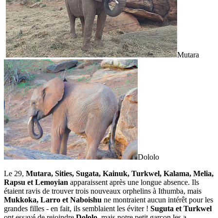
Mutara
Dololo
Le 29,
Mutara, Sities, Sugata, Kainuk, Turkwel, Kalama, Melia,
Rapsu et Lemoyian
apparaissent après une longue absence. Ils
étaient ravis de trouver trois nouveaux orphelins à Ithumba, mais
Mukkoka, Larro et Naboishu
ne montraient aucun intérêt pour les
grandes filles - en fait, ils semblaient les éviter !
Suguta et Turkwel
ont essayé de rejoindre
Dololo,
mais notre petit garçon les a