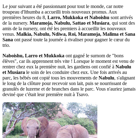
Le jour suivant a été passionnant pour tout le monde, car notre
troupeau d'Ithumba a accueilli trois nouveaux promus. Aux
premières heures du 8,
Larro, Mukkoka et Naboishu
sont arrivés
de la nursery.
Maramoja, Nabulu, Sattao et Musiara
, qui sont des
amis de la nursery, ont été les premiers à accueillir les nouveaux
venus.
Malkia, Nabulu, Ndiwa, Roi, Maramoja, Malima et Sana
Sana
ont passé toute la journée à rivaliser pour gagner le cœur du
trio.
Naboishu, Larro et Mukkoka
ont gagné le surnom de "bons
élèves", car ils apprennent très vite ! Lorsque le moment est venu de
rentrer chez eux la première nuit, les gardiens ont confié à
Nabulu
et Musiara
le soin de les conduire chez eux. Une fois arrivés au
parc, les bébés ont copié tous les mouvements de
Nabulu
, s'alignant
le long de la clôture pour recevoir son lait, puis se nourrissant de
granulés de luzerne et de branches dans le parc. Vous n'auriez jamais
deviné que c'était leur première nuit à Tsavo.