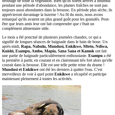
broutage de toute la végétation. Bien qu'ils soient arrivés à Ithumba
pendant une période d'abondance, les plantes fraîches ne sont pas
toujours aussi abondantes dans la brousse. En période plus sèche, ils
apprécieront davantage la luzerne ! Au fil du mois, nous avons
remarqué qu'ils avaient un plus grand goût pour les granulés. Peut-
être que leurs amis leur ont fait comprendre que c'était un
complément alimentaire utile.
Le mois a été ponctué de plusieurs journées chaudes, ce qui a
signifié de longues séances de baignade dans le bain de boue. Un
après-midi,
Rapa, Nabulu, Mundusi, Enkikwe, Mteto, Ndiwa,
Kuishi, Esampu, Ambo, Mapia, Sana Sana et Kamok
ont fait
une partie de baignade particulièrement enthousiaste.
Esampu
a été
la première à partir, en courant et en claironnant très fort alors qu'elle
courait dans la brousse. Elle est une telle petite reine du drame !
Mundusi et Enkikwe
ont été les derniers à quitter l'eau. C'est
merveilleux de voir à quel point
Enkikwe
a récupéré et participe
maintenant pleinement à toutes les activités.