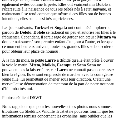
également évités comme la peste. Elles ont vraiment mis
Dololo
à
l'écart suite à la naissance de tous les bébés nés à l'état sauvage, et
maintenant il se rend compte que même si ces filles ont de bonnes
intentions, elles sont aussi très capricieuses.
Les jours suivants,
Turkwel et Sugata
ont continué à implorer le
pardon de
Dololo. Dololo
se radoucit un peu et autorise les filles à le
fréquenter. Cependant, il serait sage de garder son cœur :
Mutara
va
donner naissance à son premier enfant d'un jour à l'autre, et lorsque
ce moment heureux arrivera, toutes les grandes filles se bousculeront
pour obtenir leur place de nounou !
À la fin du mois, la petite
Larro
a décidé qu'elle était prête à ouvrir
la voie le matin.
Mteto, Malkia, Esampu et Sana Sana
ne
pouvaient pas la laisser faire, car
Larro
ne connaît pas encore assez
bien la région. Ils se sont empressés de marcher avec la courageuse
jeune fille, lui permettant de mener sous leur direction. C'était une
merveilleuse démonstration de mentorat de la part de notre troupeau
d'Ithumba très uni.
Photos créditent DSWT
Nous rappelons que pour les nouvelles et les photos nous sommes
tributaires du Sheldrick Wildlife Trust et ne pouvons fournir que les
informations remises concernant les orphelins, sans oublier que les