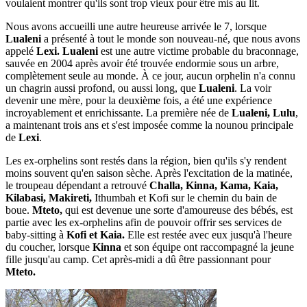
voulaient montrer qu'ils sont trop vieux pour être mis au lit.
Nous avons accueilli une autre heureuse arrivée le 7, lorsque
Lualeni
a présenté à tout le monde son nouveau-né, que nous avons
appelé
Lexi. Lualeni
est une autre victime probable du braconnage,
sauvée en 2004 après avoir été trouvée endormie sous un arbre,
complètement seule au monde. À ce jour, aucun orphelin n'a connu
un chagrin aussi profond, ou aussi long, que
Lualeni
. La voir
devenir une mère, pour la deuxième fois, a été une expérience
incroyablement et enrichissante. La première née de
Lualeni, Lulu
,
a maintenant trois ans et s'est imposée comme la nounou principale
de
Lexi
.
Les ex-orphelins sont restés dans la région, bien qu'ils s'y rendent
moins souvent qu'en saison sèche. Après l'excitation de la matinée,
le troupeau dépendant a retrouvé
Challa, Kinna, Kama, Kaia,
Kilabasi, Makireti,
Ithumbah et Kofi sur le chemin du bain de
boue.
Mteto,
qui est devenue une sorte d'amoureuse des bébés, est
partie avec les ex-orphelins afin de pouvoir offrir ses services de
baby-sitting à
Kofi et Kaia.
Elle est restée avec eux jusqu'à l'heure
du coucher, lorsque
Kinna
et son équipe ont raccompagné la jeune
fille jusqu'au camp. Cet après-midi a dû être passionnant pour
Mteto.