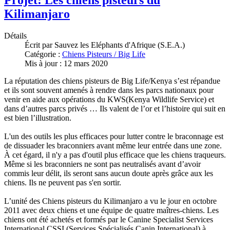
Projet: Les chiens pisteurs du
Kilimanjaro
Détails
Écrit par
Sauvez les Eléphants d'Afrique (S.E.A.)
Catégorie :
Chiens Pisteurs / Big Life
Mis à jour : 12 mars 2020
La réputation des chiens pisteurs de Big Life/Kenya s’est répandue
et ils sont souvent amenés à rendre dans les parcs nationaux pour
venir en aide aux opérations du KWS(Kenya Wildlife Service) et
dans d’autres parcs privés … Ils valent de l’or et l’histoire qui suit en
est bien l’illustration.
L'un des outils les plus efficaces pour lutter contre le braconnage est
de dissuader les braconniers avant même leur entrée dans une zone.
À cet égard, il n'y a pas d'outil plus efficace que les chiens traqueurs.
Même si les braconniers ne sont pas neutralisés avant d’avoir
commis leur délit, ils seront sans aucun doute après grâce aux les
chiens. Ils ne peuvent pas s'en sortir.
L’unité des Chiens pisteurs du Kilimanjaro a vu le jour en octobre
2011 avec deux chiens et une équipe de quatre maîtres-chiens. Les
chiens ont été achetés et formés par le Canine Specialist Services
International CSSI (Services Spécialisés Canin International) à