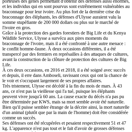
porteuses des gènes permettant d'obtenir des défenses aussi énormes,
et les individus qui en sont pourvus sont extrêmement vulnérables au
braconnage pour leur ivoire. Au plus fort de la dernière crise du
braconnage des éléphants, les défenses d'Ulysse auraient valu la
somme stupéfiante de 200 000 dollars ou plus sur le marché de
l'ivoire en gros.
Grâce à la protection des gardes forestiers de Big Life et du Kenya
Wildlife Service, Ulysse a survécu aux pires moments du
braconnage de l'ivoire, mais il a été confronté à une autre menace :
le conflit homme-faune. À deux occasions différentes, il a été
transpercé par des fermiers en représailles à des attaques de cultures,
avant la construction de la clôture de protection des cultures de Big
Life.
À ces deux occasions, en 2016 et 2018, il a été soigné avec succès
et depuis, il erre dans Amboseli, ravissant ceux qui ont la chance de
le voir et s'occupant largement de ses propres affaires.
Très tristement, Ulysse est décédé à la fin du mois de mars. À 43
ans, ce n'est pas la vieillesse qui l'a tué, puisque les éléphants
peuvent vivre jusqu'à 60 ans. La cause exacte du décès n'a pas pu
être déterminée par KWS, mais sa mort semble avoir été naturelle.
Bien qu'il puisse sembler étrange de la décrire ainsi, la mort naturelle
d'un animal (plutôt que par la main de l'homme) doit être considérée
comme un succès.
Ses défenses ont été récupérées et pesaient respectivement 51 et 47
kg. L'apparence n'est pas tout et le fait d'avoir de grosses défenses