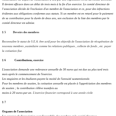
Il devient efficace dans un délai de trois mois à la fin d'un exercice.
Le comité directeur de
l‘association décide de l'exclusion d'un membre de l'association et ce, pour des infractions
évidentes aux obligations conformes aux statuts.
Si un membre est en retard pour le paiement
de sa contribution pour la durée de deux ans, son exclusion de la liste des membres par le
comité directeur est admise.
§ 5 Devoirs des membres
Reconnaître le statut de S.E.A. être actif pour les objectifs de l'association de récupération de
nouveau membres ,
ou
similaire
comme les relations publiques , collecte de fonds , etc. payer
la cotisation fixe
§ 6
Contributions, exercice
L'association demande une redevance annuelle de 30 euros qui est due au plus tard trois
mois après le commencement de l'exercice.
Les stagiaires et les étudiants payent la moitié de l'annuité susmentionnée.
Pour les membres de soutien, la cotisation annuelle est placée à l'appréciation des membres
de soutien ; la contribution s'élève toutefois au
moins à 20 euros par an.
L'exercice financier correspond à une année civile
§ 7
Organes de l'association