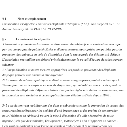
§ 1 Nom et emplacement
L'association est appelée « sauvez les éléphants d’Afrique » (SEA) . Son siège est au : 162
Avenue Kennedy 30130 PONT SAINT ESPRIT
§ 2 La nature et les objectifs
L'association poursuit exclusivement et directement des objectifs non matériels et veut agir
par des campagnes de publicité ciblées et d'autres mesures appropriées compatibles pour la
protection des animaux en voie de disparition dont la sauvegarde des éléphants d’Afrique .
L'association veut utiliser cet objectif principalement par
le travail d'équipe
dans les travaux
suivants:
1 / Par publication et autres mesures appropriées, les produits provenant des éléphants
d'Afrique peuvent être amenés à être boycotter.
2/ En raison de relations publiques et d'autres mesures appropriées, doit être retenu que la
Washington Loi sur les espèces en voie de disparition, qui interdit le commerce des produits
provenant des éléphants d'Afrique, c'est-à- dire que les règles introduites ou maintenues pour
la protection sont similaires à celles applicables aux éléphants d'Asie depuis 1976 .
3/ L'association veut mobiliser par des dons et subventions et par la promotion de ventes, des
ressources financières pour les activités d’anti-braconnage et des projets de conservation
pour l'éléphant en Afrique à travers la mise à disposition d’outils nécessaires de toute
urgence ( tels que des véhicules, l'équipement , matériel,etc ) afin d’apporter un soutien .
Cela vaut en particulier pour l’aide matérielle à l’éducation et la réintroduction des