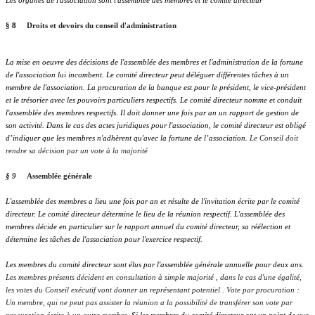
Les organes de l'association sont l'assemblée des membres et le comité directeur
§ 8
Droits et devoirs du conseil d'administration
La mise en oeuvre des décisions de l'assemblée des membres et l'administration de la fortune
de l'association lui incombent. Le comité directeur peut déléguer différentes tâches à un
membre de l'association. La procuration de la banque est pour le président, le vice-président
et le trésorier avec les pouvoirs particuliers respectifs. Le comité directeur nomme et conduit
l'assemblée des membres respectifs. Il doit donner une fois par an un rapport de gestion de
son activité. Dans le cas des actes juridiques pour l'association, le comité directeur est obligé
d’indiquer que les membres n'adhèrent qu'avec la fortune de l’association.
Le Conseil doit
rendre sa décision par un vote à la majorité
§ 9
Assemblée générale
L'assemblée des membres a lieu une fois par an et résulte de l'invitation écrite par le comité
directeur. Le comité directeur détermine le lieu de la réunion respectif. L'assemblée des
membres décide en particulier sur le rapport annuel du comité directeur, sa réélection et
détermine les tâches de l'association pour l'exercice respectif.
Les membres du comité directeur sont élus par l'assemblée générale annuelle pour deux ans.
Les membres présents décident en consultation à simple majorité , dans le cas d'une égalité,
les votes du Conseil exécutif vont donner un représentant potentiel . Vote par procuration :
Un membre, qui ne peut pas assister la réunion a la possibilité de transférer son vote par