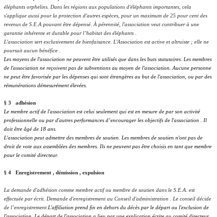
éléphants orphelins. Dans les régions aux populations d'éléphants importantes, cela
s'applique aussi pour la protection d'autres espèces, pour un maximum de 25 pour cent des
revenus de S.E.A pouvant être dépensé. À pérennité, l'association veut contribuer à une
garantie inhérente et durable pour l’habitat des éléphants .
L'association sert exclusivement de bienfaisance.
L'Association est active et altruiste ; elle ne
poursuit aucun bénéfice .
Les moyens de l'association ne peuvent être utilisés que dans les buts statutaires. Les membres
de l'association ne reçoivent pas de subventions au moyen de l'association. Aucune personne
ne peut être favorisée par les dépenses qui sont étrangères au but de l'association, ou par des
rémunérations démesurément élevées.
§ 3 adhésion
Le membre actif de l'association est celui seulement qui est en mesure de par son activité
professionnelle ou par d'autres performances d’encourager les objectifs de l'association . Il
doit être âgé de 18 ans.
L'association peut admettre des membres de soutien. Les membres de soutien n'ont pas de
droit de vote aux assemblées des membres. Ils ne peuvent pas être choisis en tant que membre
pour le comité directeur.
§ 4 Enregistrement , démission , expulsion
La demande d'adhésion comme membre actif ou membre de soutien dans le S.E.A. est
effectuée par écrit. Demande d'enregistrement au Conseil d'administration . Le conseil décide
de l’enregistrement.
L'affiliation prend fin en dehors du décès par le départ ou l'exclusion de
l'association. Le départ de l'association a lieu par une explication écrite au comité directeur.