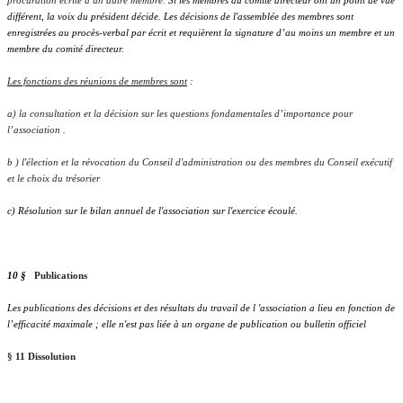
procuration écrite à un autre membre.
Si les membres du comité directeur ont un point de vue
différent, la voix du président décide. Les décisions de l'assemblée des membres sont
enregistrées au procès-verbal par écrit et requièrent la signature d’au moins un membre et un
membre du comité directeur.
Les fonctions des réunions de membres sont
:
a) la consultation et la décision sur les questions fondamentales d’importance pour
l’association .
b ) l'élection et la révocation du Conseil d'administration ou des membres du Conseil exécutif
et le choix du trésorier
c) Résolution sur le bilan annuel de l'association sur l'exercice écoulé.
10 §
Publications
Les publications des décisions et des résultats du travail de l 'association a lieu en fonction de
l’efficacité maximale ; elle n'est pas liée à un organe de publication ou bulletin officiel
§ 11 Dissolution