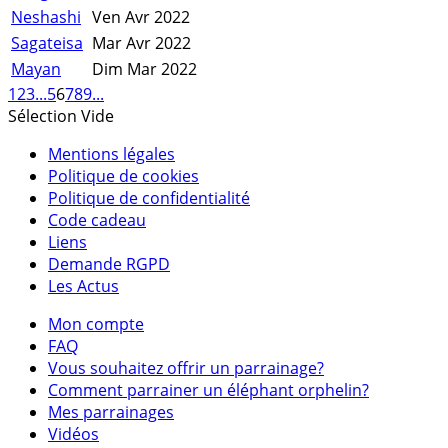
Neshashi
Ven Avr 2022
Sagateisa
Mar Avr 2022
Mayan
Dim Mar 2022
1
2
3
...
5
6
7
8
9
...
Sélection Vide
Mentions légales
Politique de cookies
Politique de confidentialité
Code cadeau
Liens
Demande RGPD
Les Actus
Mon compte
FAQ
Vous souhaitez offrir un parrainage?
Comment parrainer un éléphant orphelin?
Mes parrainages
Vidéos