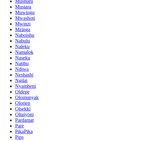
Mushuru
Musiara
Muwingu
Mwashoti
Mwinzi
Mzinga
Naboishu
Nabulu
Naleku
Namalok
Naseku
Natibu
Ndiwa
Neshashi
Ngilai
Nyambeni
Oldepe
Olomunyak
Olorien
Olsekki
Oltaiyoni
Pardamat
Pare
PikaPika
Pips