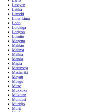
Larro
Lasayen
Latika
Lemeki
Lima-Lima
Lodo
Loldaiga
Lorigon
Losoito
Mageno
Maktao
Malima
Malkia
Manda
Mapia
Maramoja
Mashariki
Mayan
Mbegu
Mteto
Mukkoka
Mukutan
Mundusi
Muridjo
Murit