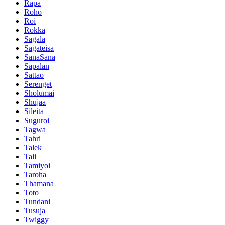
Rapa
Roho
Roi
Rokka
Sagala
Sagateisa
SanaSana
Sapalan
Sattao
Serenget
Sholumai
Shujaa
Sileita
Suguroi
Tagwa
Tahri
Talek
Tali
Tamiyoi
Taroha
Thamana
Toto
Tundani
Tusuja
Twiggy