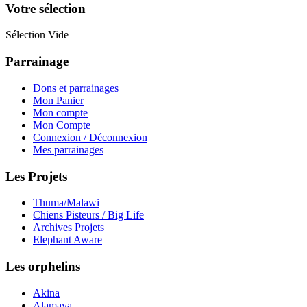
Votre sélection
Sélection Vide
Parrainage
Dons et parrainages
Mon Panier
Mon compte
Mon Compte
Connexion / Déconnexion
Mes parrainages
Les Projets
Thuma/Malawi
Chiens Pisteurs / Big Life
Archives Projets
Elephant Aware
Les orphelins
Akina
Alamaya