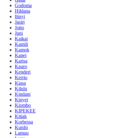
Godoma
Hildana
Itinyi
Jasiri
Jotto
Juni
Kaikai
Kamili
Kamok
Kapei
Karisa
Kauro
Kenderi
Kerrio
Kiasa
Kilulu
Kindani
Kinyei
Kiombo
KIPEKEE
Kitiak
Korbessa
Kuishi
Lamuu