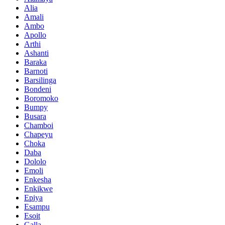
Alia
Amali
Ambo
Apollo
Arthi
Ashanti
Baraka
Barnoti
Barsilinga
Bondeni
Boromoko
Bumpy
Busara
Chamboi
Chapeyu
Choka
Daba
Dololo
Emoli
Enkesha
Enkikwe
Epiya
Esampu
Esoit
Galla