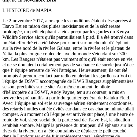
L'HISTOIRE de MAPIA
Le 2 novembre 2017, alors que les conditions étaient désespérées à
Tsavo Est en raison des pluies inexisiantes et de la sécheresse
prolongée, un petit éléphant a été aperçu par les gardes du Kenya
Wildlife Service alors qu'ils patrouillaient à pied. Il a été trouvé dans
un état effondré et a été laissé pour mort sur un chemin d'éléphant
sur la rive nord de la rivière Galana, entre la rivière et le plateau de
Yatta, la plus longue coulée de lave du monde s'étendant sur 300
km. Les Rangers n'étaient pas vraiment sûrs qu'il était encore en vie,
et ne se doutaient certainement pas de sa chance de survie jusqu'à ce
que l‘ équipe terrestre de Voi l'atteigne. Heureusement, ils ont été
prompts à prendre contact par radio en alertant les gardiens à Voi et
l'équipe de DSWT accompagnée de KWS Rangers supplémentaires
se sont précipités sur le site. Au même moment, le pilote
d'hélicoptère du DSWT, Andy Payne, tenu au courant, a mis en
oeuvre les préparatifs, à partir du quartier général de Kaluku Field.
Avec l‘équipe au sol et le sauvetage aérien étroitement coordonnés,
des retards inutiles ont été évités car dans ce cas chaque minute allait
compter. Au moment où l'équipe est arrivée sur place,à une heure de
route de Voi, siège social de la partie sud de Tsavo Est, la situation
semblait sombre. Malgré la présence du troupeau d'éléphants sur les
rives de la rivière, on a été contraints de déplacer le petit couché
dans le Landcruiser et de fuir rapidement vers l'aérodrome de