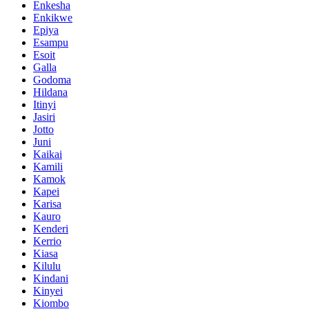
Enkesha
Enkikwe
Epiya
Esampu
Esoit
Galla
Godoma
Hildana
Itinyi
Jasiri
Jotto
Juni
Kaikai
Kamili
Kamok
Kapei
Karisa
Kauro
Kenderi
Kerrio
Kiasa
Kilulu
Kindani
Kinyei
Kiombo