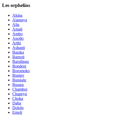
Les orphelins
Akina
Alamaya
Alia
Amali
Ambo
Apollo
Arthi
Ashanti
Baraka
Barnoti
Barsilinga
Bondeni
Boromoko
Bumpy
Bungalu
Busara
Chamboi
Chapeyu
Choka
Daba
Dololo
Emoli