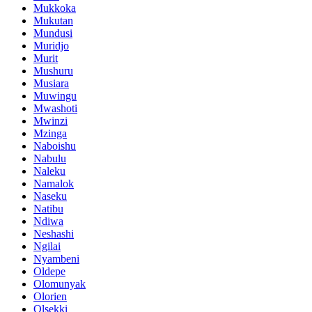
Mukkoka
Mukutan
Mundusi
Muridjo
Murit
Mushuru
Musiara
Muwingu
Mwashoti
Mwinzi
Mzinga
Naboishu
Nabulu
Naleku
Namalok
Naseku
Natibu
Ndiwa
Neshashi
Ngilai
Nyambeni
Oldepe
Olomunyak
Olorien
Olsekki