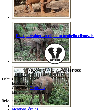
Pour parrainer un éléphant orphelin cliquez ici
GPS: -2.18332790: 38.41447800
Détails
Écrit par
susan
Catégorie :
Orphelins
Mis à jour : 2 mars 2025
Sélection Vide
Mentions légales