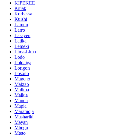
KIPEKEE
Kitiak
Korbessa
Kuishi
Lamuu
Larro
Lasayen
Latika
Lemeki
Lima-Lima
Lodo
Loldaiga
Lorigon
Losoito
Mageno
Maktao
Malima
Malkia
Manda
Mapia
Maramoja
Mashariki
Mayan
Mbegu
Mteto