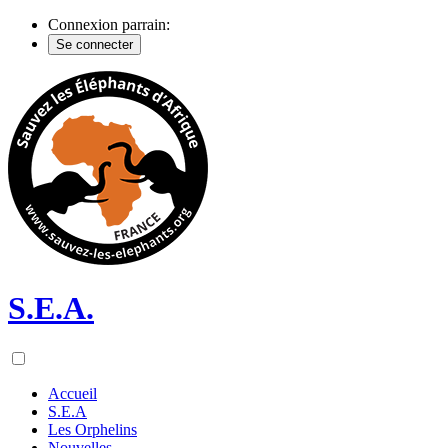
Connexion parrain:
Se connecter
S.E.A.
Accueil
S.E.A
Les Orphelins
Nouvelles