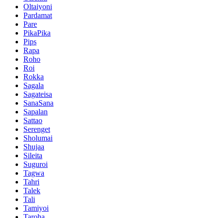
Oltaiyoni
Pardamat
Pare
PikaPika
Pips
Rapa
Roho
Roi
Rokka
Sagala
Sagateisa
SanaSana
Sapalan
Sattao
Serenget
Sholumai
Shujaa
Sileita
Suguroi
Tagwa
Tahri
Talek
Tali
Tamiyoi
Taroha