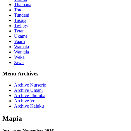
Thamana
Toto
Tundani
Tusuja
Twiggy
Tytan
Ukame
Vaarti
Wamata
Wanjala
Weka
Ziwa
Menu Archives
Archive Nurserie
Archive Umani
Archive Ithumba
Archive Voi
Archive Kaluku
Mapia
(m),
né en
Novembre 2016