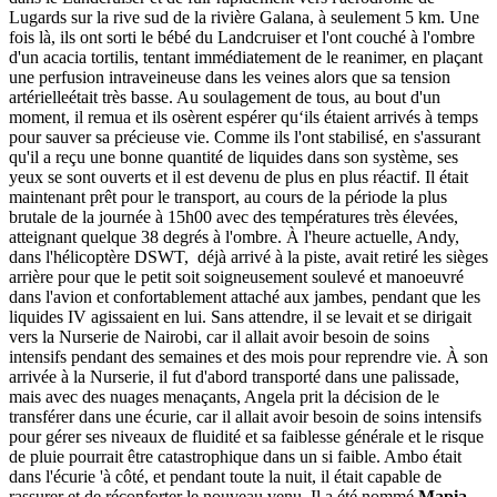
Lugards sur la rive sud de la rivière Galana, à seulement 5 km. Une
fois là, ils ont sorti le bébé du Landcruiser et l'ont couché à l'ombre
d'un acacia tortilis, tentant immédiatement de le reanimer, en plaçant
une perfusion intraveineuse dans les veines alors que sa tension
artérielleétait très basse. Au soulagement de tous, au bout d'un
moment, il remua et ils osèrent espérer qu‘ils étaient arrivés à temps
pour sauver sa précieuse vie. Comme ils l'ont stabilisé, en s'assurant
qu'il a reçu une bonne quantité de liquides dans son système, ses
yeux se sont ouverts et il est devenu de plus en plus réactif. Il était
maintenant prêt pour le transport, au cours de la période la plus
brutale de la journée à 15h00 avec des températures très élevées,
atteignant quelque 38 degrés à l'ombre. À l'heure actuelle, Andy,
dans l'hélicoptère DSWT, déjà arrivé à la piste, avait retiré les sièges
arrière pour que le petit soit soigneusement soulevé et manoeuvré
dans l'avion et confortablement attaché aux jambes, pendant que les
liquides IV agissaient en lui. Sans attendre, il se levait et se dirigait
vers la Nurserie de Nairobi, car il allait avoir besoin de soins
intensifs pendant des semaines et des mois pour reprendre vie. À son
arrivée à la Nurserie, il fut d'abord transporté dans une palissade,
mais avec des nuages menaçants, Angela prit la décision de le
transférer dans une écurie, car il allait avoir besoin de soins intensifs
pour gérer ses niveaux de fluidité et sa faiblesse générale et le risque
de pluie pourrait être catastrophique dans un si faible. Ambo était
dans l'écurie 'à côté, et pendant toute la nuit, il était capable de
rassurer et de réconforter le nouveau venu. Il a été nommé
Mapia,