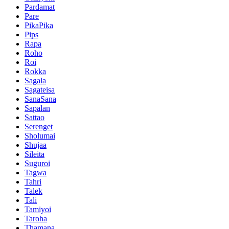
Pardamat
Pare
PikaPika
Pips
Rapa
Roho
Roi
Rokka
Sagala
Sagateisa
SanaSana
Sapalan
Sattao
Serenget
Sholumai
Shujaa
Sileita
Suguroi
Tagwa
Tahri
Talek
Tali
Tamiyoi
Taroha
Thamana