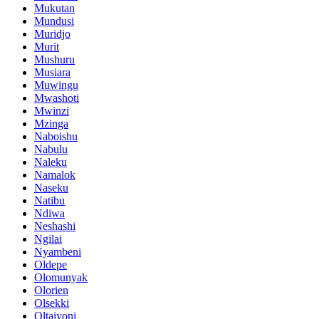
Mukutan
Mundusi
Muridjo
Murit
Mushuru
Musiara
Muwingu
Mwashoti
Mwinzi
Mzinga
Naboishu
Nabulu
Naleku
Namalok
Naseku
Natibu
Ndiwa
Neshashi
Ngilai
Nyambeni
Oldepe
Olomunyak
Olorien
Olsekki
Oltaiyoni