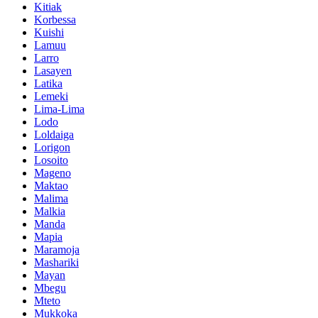
Kitiak
Korbessa
Kuishi
Lamuu
Larro
Lasayen
Latika
Lemeki
Lima-Lima
Lodo
Loldaiga
Lorigon
Losoito
Mageno
Maktao
Malima
Malkia
Manda
Mapia
Maramoja
Mashariki
Mayan
Mbegu
Mteto
Mukkoka