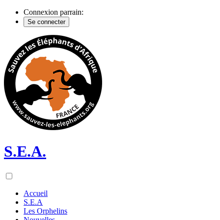
Connexion parrain:
Se connecter
S.E.A.
Accueil
S.E.A
Les Orphelins
Nouvelles