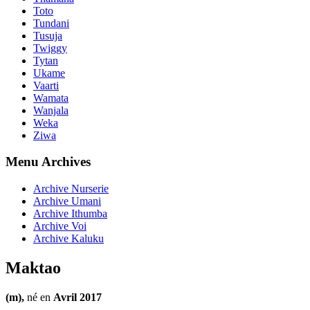
Toto
Tundani
Tusuja
Twiggy
Tytan
Ukame
Vaarti
Wamata
Wanjala
Weka
Ziwa
Menu Archives
Archive Nurserie
Archive Umani
Archive Ithumba
Archive Voi
Archive Kaluku
Maktao
(m),
né en
Avril 2017