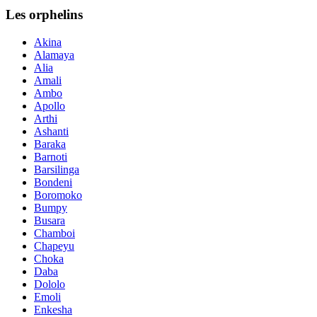
Les orphelins
Akina
Alamaya
Alia
Amali
Ambo
Apollo
Arthi
Ashanti
Baraka
Barnoti
Barsilinga
Bondeni
Boromoko
Bumpy
Busara
Chamboi
Chapeyu
Choka
Daba
Dololo
Emoli
Enkesha