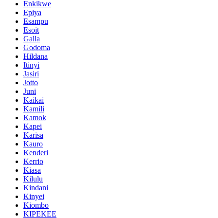
Enkikwe
Epiya
Esampu
Esoit
Galla
Godoma
Hildana
Itinyi
Jasiri
Jotto
Juni
Kaikai
Kamili
Kamok
Kapei
Karisa
Kauro
Kenderi
Kerrio
Kiasa
Kilulu
Kindani
Kinyei
Kiombo
KIPEKEE