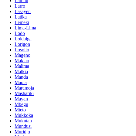
Lamuu
Larro
Lasayen
Latika
Lemeki
Lima-Lima
Lodo
Loldaiga
Lorigon
Losoito
Mageno
Maktao
Malima
Malkia
Manda
Mapia
Maramoja
Mashariki
Mayan
Mbegu
Mteto
Mukkoka
Mukutan
Mundusi
Muridjo