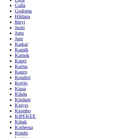
Galla
Godoma
Hildana
Itinyi
Jasiri
Jotto
Juni
Kaikai
Kamili
Kamok
Kapei
Karisa
Kauro
Kenderi
Kerrio
Kiasa
Kilulu
Kindani
Kinyei
Kiombo
KIPEKEE
Kitiak
Korbessa
Kuishi