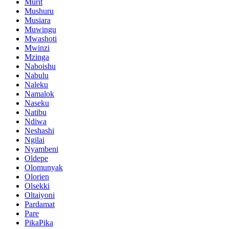
Murit
Mushuru
Musiara
Muwingu
Mwashoti
Mwinzi
Mzinga
Naboishu
Nabulu
Naleku
Namalok
Naseku
Natibu
Ndiwa
Neshashi
Ngilai
Nyambeni
Oldepe
Olomunyak
Olorien
Olsekki
Oltaiyoni
Pardamat
Pare
PikaPika