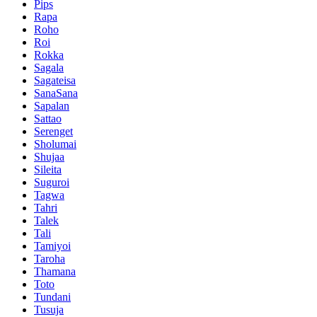
Pips
Rapa
Roho
Roi
Rokka
Sagala
Sagateisa
SanaSana
Sapalan
Sattao
Serenget
Sholumai
Shujaa
Sileita
Suguroi
Tagwa
Tahri
Talek
Tali
Tamiyoi
Taroha
Thamana
Toto
Tundani
Tusuja