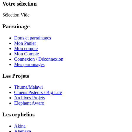
Votre sélection
Sélection Vide
Parrainage
Dons et parrainages
Mon Panier
Mon compte
Mon Compte
Connexion / Déconnexion
Mes parrainages
Les Projets
Thuma/Malawi
Chiens Pisteurs / Big Life
Archives Projets
Elephant Aware
Les orphelins
Akina
Alamaya