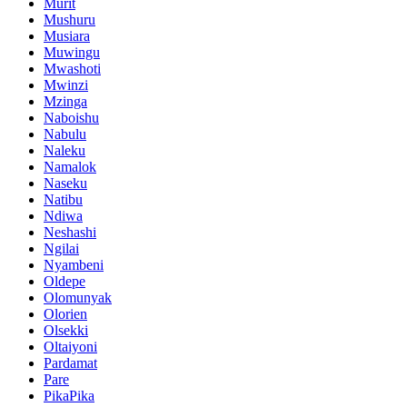
Murit
Mushuru
Musiara
Muwingu
Mwashoti
Mwinzi
Mzinga
Naboishu
Nabulu
Naleku
Namalok
Naseku
Natibu
Ndiwa
Neshashi
Ngilai
Nyambeni
Oldepe
Olomunyak
Olorien
Olsekki
Oltaiyoni
Pardamat
Pare
PikaPika