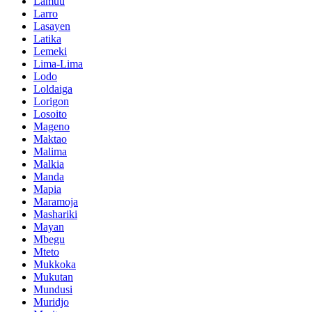
Lamuu
Larro
Lasayen
Latika
Lemeki
Lima-Lima
Lodo
Loldaiga
Lorigon
Losoito
Mageno
Maktao
Malima
Malkia
Manda
Mapia
Maramoja
Mashariki
Mayan
Mbegu
Mteto
Mukkoka
Mukutan
Mundusi
Muridjo