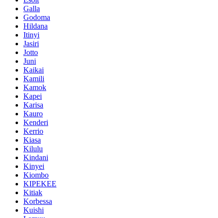
Galla
Godoma
Hildana
Itinyi
Jasiri
Jotto
Juni
Kaikai
Kamili
Kamok
Kapei
Karisa
Kauro
Kenderi
Kerrio
Kiasa
Kilulu
Kindani
Kinyei
Kiombo
KIPEKEE
Kitiak
Korbessa
Kuishi