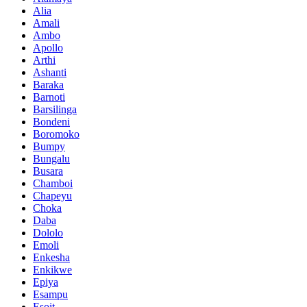
Alia
Amali
Ambo
Apollo
Arthi
Ashanti
Baraka
Barnoti
Barsilinga
Bondeni
Boromoko
Bumpy
Bungalu
Busara
Chamboi
Chapeyu
Choka
Daba
Dololo
Emoli
Enkesha
Enkikwe
Epiya
Esampu
Esoit