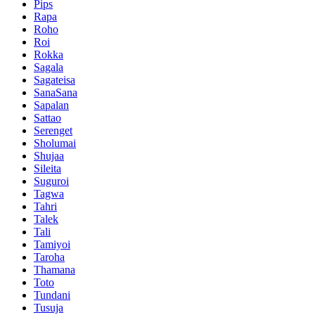
Pips
Rapa
Roho
Roi
Rokka
Sagala
Sagateisa
SanaSana
Sapalan
Sattao
Serenget
Sholumai
Shujaa
Sileita
Suguroi
Tagwa
Tahri
Talek
Tali
Tamiyoi
Taroha
Thamana
Toto
Tundani
Tusuja