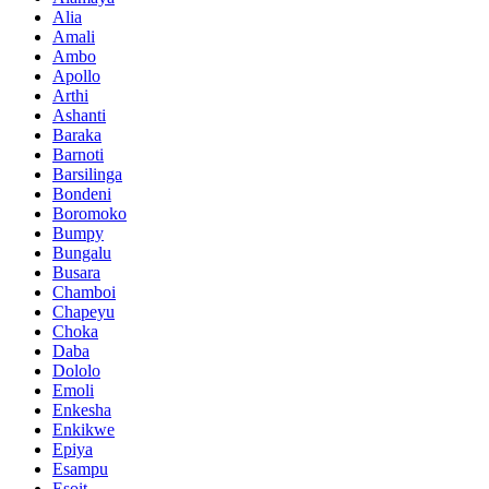
Alia
Amali
Ambo
Apollo
Arthi
Ashanti
Baraka
Barnoti
Barsilinga
Bondeni
Boromoko
Bumpy
Bungalu
Busara
Chamboi
Chapeyu
Choka
Daba
Dololo
Emoli
Enkesha
Enkikwe
Epiya
Esampu
Esoit