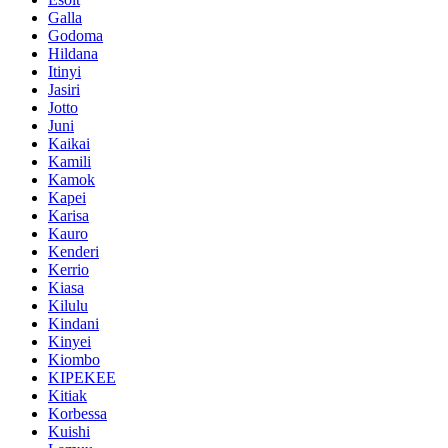
Galla
Godoma
Hildana
Itinyi
Jasiri
Jotto
Juni
Kaikai
Kamili
Kamok
Kapei
Karisa
Kauro
Kenderi
Kerrio
Kiasa
Kilulu
Kindani
Kinyei
Kiombo
KIPEKEE
Kitiak
Korbessa
Kuishi