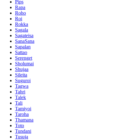
Pips
Rapa
Roho
Roi
Rokka
Sagala
Sagateisa
SanaSana
Sapalan
Sattao
Serenget
Sholumai
Shujaa
Sileita
Suguroi
Tagwa
Tahri
Talek
Tali
Tamiyoi
Taroha
Thamana
Toto
Tundani
Tusuja