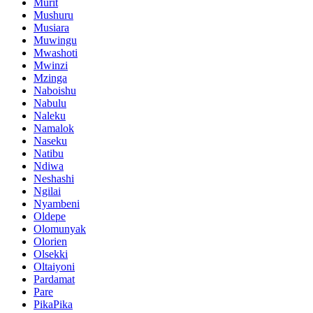
Murit
Mushuru
Musiara
Muwingu
Mwashoti
Mwinzi
Mzinga
Naboishu
Nabulu
Naleku
Namalok
Naseku
Natibu
Ndiwa
Neshashi
Ngilai
Nyambeni
Oldepe
Olomunyak
Olorien
Olsekki
Oltaiyoni
Pardamat
Pare
PikaPika