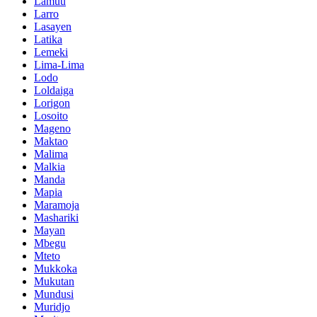
Lamuu
Larro
Lasayen
Latika
Lemeki
Lima-Lima
Lodo
Loldaiga
Lorigon
Losoito
Mageno
Maktao
Malima
Malkia
Manda
Mapia
Maramoja
Mashariki
Mayan
Mbegu
Mteto
Mukkoka
Mukutan
Mundusi
Muridjo